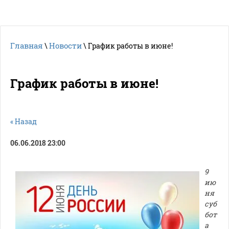
Главная
Новости
\
\ График работы в июне!
График работы в июне!
« Назад
06.06.2018 23:00
9
ию
ня
суб
бот
а