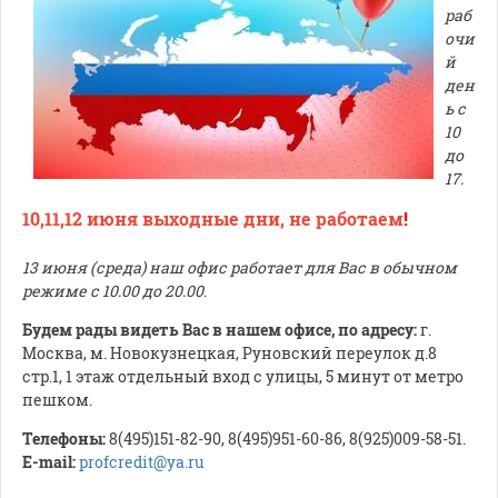
раб
очи
й
ден
ь с
10
до
17.
10,11,12 июня выходные дни, не работаем
!
13 июня (среда) наш офис работает для Вас в обычном
режиме с 10.00 до 20.00
.
Будем рады видеть Вас в нашем офисе, по адресу:
г.
Москва, м. Новокузнецкая, Руновский переулок д.8
стр.1, 1 этаж отдельный вход с улицы, 5 минут от метро
пешком.
Телефоны:
8(495)151-82-90, 8(495)951-60-86, 8(925)009-58-51.
E-mail:
profcredit@ya.ru