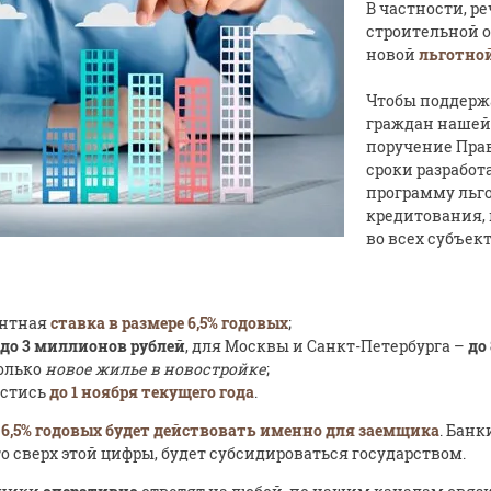
В частности, р
строительной о
новой
льготной
Чтобы поддерж
граждан нашей 
поручение Пра
сроки разработ
программу льг
кредитования, 
во всех субъек
ентная
ставка в размере 6,5% годовых
;
до 3 миллионов рублей
, для Москвы и Санкт-Петербурга –
до
олько
новое жилье в новостройке
;
естись
до 1 ноября текущего года
.
 6,5% годовых будет действовать именно для заемщика
. Банк
то сверх этой цифры, будет субсидироваться государством.