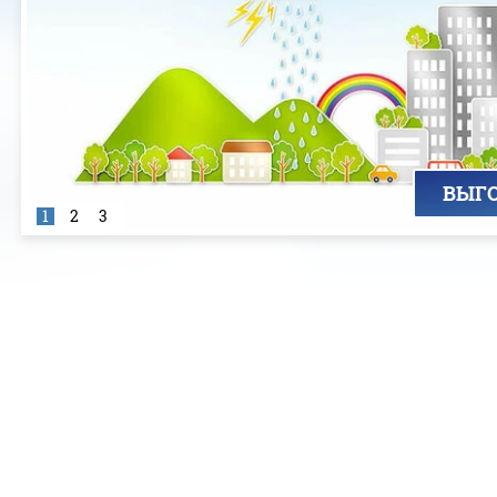
ВЫГ
1
2
3