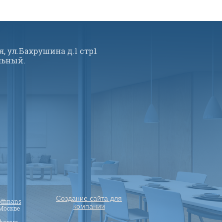
я, ул.Бахрушина д.1 стр1
льный.
Создание сайта для
ffinans
компании
Москве
ает его
 форме