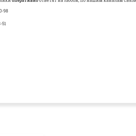
дники
оперативно
ответят на любой, по нашим каналам связи
0-98
8-51