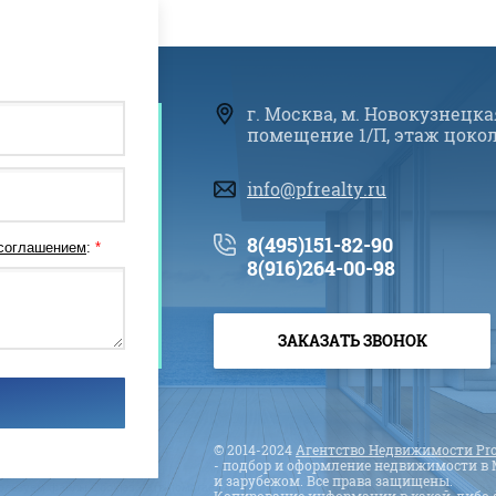
г. Москва, м. Новокузнецка
помещение 1/П, этаж цоко
info@pfrealty.ru
8(495)151-82-90
 соглашением
:
*
8(916)264-00-98
ЗАКАЗАТЬ ЗВОНОК
© 2014-2024
Агентство Недвижимости Pro
- подбор и оформление недвижимости в 
и зарубежом. Все права защищены.
ользуем файлы Cookies - это помогает повышать качество Вашего обслуживания и дел
Копирование информации в какой-либо