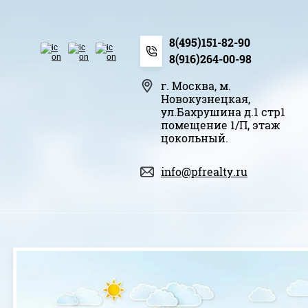
8(495)151-82-90
8(916)264-00-98
г. Москва, м.
Новокузнецкая,
ул.Бахрушина д.1 стр1
помещение 1/П, этаж
цокольный.
info@pfrealty.ru